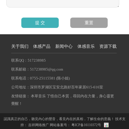
关于我们
体感产品
新闻中心
体感音乐
资源下载
联系QQ：517238985
联系邮箱：517238985@qq.com
联系电话：0755-25115581 (陈小姐)
公司地址：深圳市罗湖区宝安北路好百年家居615-616室
友情链接：
本草音乐
了悟自己本質，尋回內在力量，身心靈更
覺醒！
認識真正的自己，聽見內心的聲音，看見內在的真相，了解生命的意義！ 技术支
持： 吉祥
网络推广
网站备案号：
粤ICP备16110372号