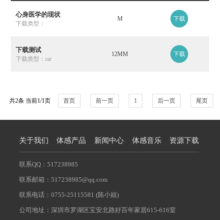
心身医学的现状
M
下载
下载类型：
下载测试
12MM
下载
下载类型：rar
共2条 当前1/1页
首页
前一页
1
后一页
尾页
关于我们
体感产品
新闻中心
体感音乐
资源下载
联系QQ：517238985
联系邮箱：517238985@qq.com
联系电话：0755-25115581 (陈小姐)
公司地址：深圳市罗湖区宝安北路好百年家居615-616室